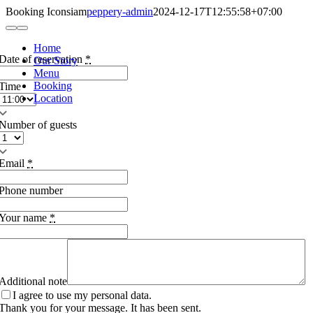
Skip
Booking Iconsiam
peppery-admin
2024-12-17T12:55:58+07:00
to
Toggle
content
Navigation
Home
Date of reservation
*
Our Story
Menu
Booking
Time
Location
Number of guests
Email
*
Phone number
Your name
*
Additional note
I agree to use my personal data.
Thank you for your message. It has been sent.