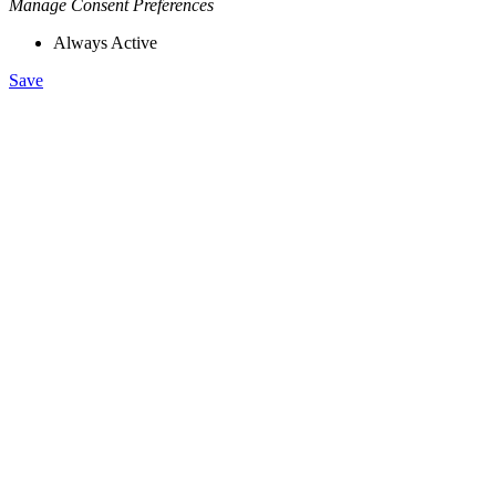
Manage Consent Preferences
Always Active
Save
Go
to
Top